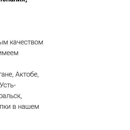
ым качеством
 имеем
ане, Актобе,
Усть-
ральск,
упки в нашем