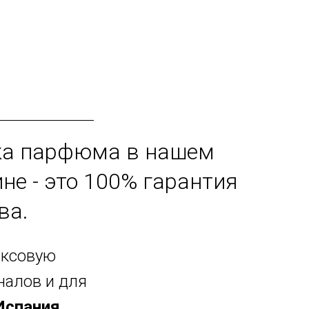
ка парфюма в нашем
не - это 100% гарантия
ва.
юксовую
налов и для
Испания,