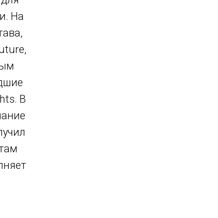
и. На
тава,
ture,
ным
едшие
ts. В
мание
лучил
атам
лняет