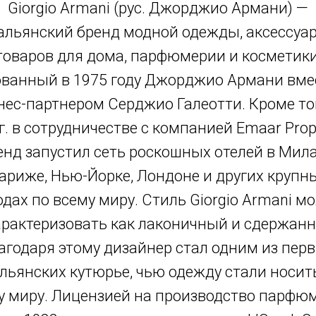
Giorgio Armani (рус. Джорджио Армани) —
альянский бренд модной одежды, аксессуар
товаров для дома, парфюмерии и косметики
ванный в 1975 году Джорджио Армани вме
нес-партнером Серджио Галеотти. Кроме тог
г. в сотрудничестве с компанией Emaar Prop
енд запустил сеть роскошных отелей в Мила
ариже, Нью-Йорке, Лондоне и других крупн
одах по всему миру. Стиль Giorgio Armani м
арактеризовать как лаконичный и сдержанн
агодаря этому дизайнер стал одним из пер
льянских кутюрье, чью одежду стали носит
у миру. Лицензией на производство парфю