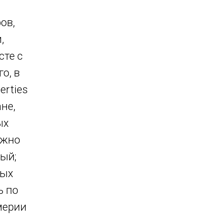
ов,
,
сте с
о, в
erties
не,
ых
ожно
ый;
вых
ь по
мерии