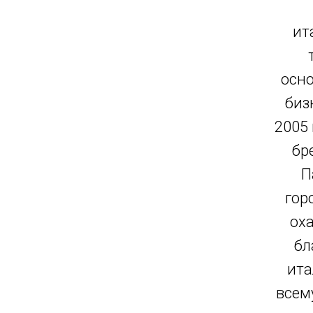
ит
осно
биз
2005 
бр
П
гор
ох
бл
ита
всем