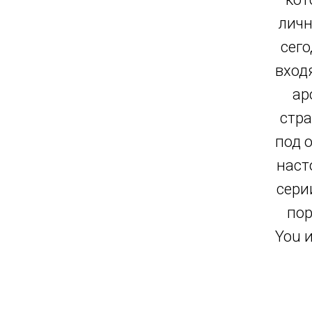
личн
сего
вход
ар
стра
под 
наст
сери
пор
You 