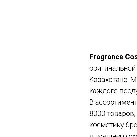
Fragrance Co
оригинальной
Казахстане. М
каждого проду
В ассортимент
8000 товаров
косметику бр
домашнего ух