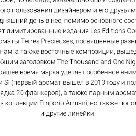
ого пользования дизайнером и его друзьям
дняшний день в нее, помимо основного сос
ят лимитированные издания Les Editions Cou
оматы Terres Precieuses, посвященные раз
нам, а также восточные композиции, выш
общим заголовком The Thousand and One Nigh
оящее время марка уделяет особенное вни
и Sì (первый аромат вышел в 2013 году и по
ядка 20 фланкеров), а также парным аром
из коллекции Emporio Armani, но также попо
и другие линейки.