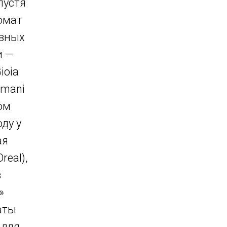
пустя
омат
авных
и —
ioia
rmani
ом
ду у
ая
real),
в
»
аты
 для