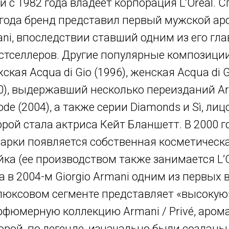
и с 1982 года владеет корпорация L’Oreal. С
 года бренд представил первый мужской ар
ni, впоследствии ставший одним из его гл
стселлеров. Другие популярные композици
ская Acqua di Gio (1996), женская Acqua di G
0), выдержавший несколько переизданий A
ode (2004), а также серии Diamonds и Sì, лиц
орой стала актриса Кейт Бланшетт. В 2000 го
арки появляется собственная косметическ
ка (ее производством также занимается L’O
а в 2004-м Giorgio Armani одним из первых 
люксовом сегменте представляет «высокую
рфюмерную коллекцию Armani / Privé, аром
орой, по легенде, изначально были созданы