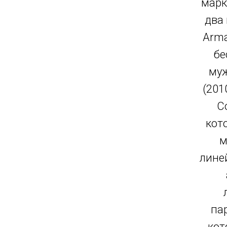
марк
два
Arma
бе
муж
(201
C
кот
м
линей
па
кот