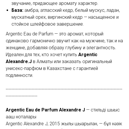
звучание, придающее аромату характер.
База:
амбра, атласский кедр, белый мускус, ладан,
мускатный орех, виргинский кедр — насыщенное и
стойкое шлейфовое завершение.
Argentic Eau de Parfum — это аромат, который
одинаково гармонично звучит как на мужчине, так и на
женщине, добавляя образу глубину и элегантность.
Идеален для тех, кто хочет купить
Argentic
Alexandre.J
в Алматы или заказать оригинальный
унисекс-парфюм в Казахстане с гарантией
подлинности.
---------------------------------------------------------------------------------
----------------------
Argentic Eau de Parfum Alexandre J
— стильді шығыс
ағаш ноталары
Argentic Alexandre J, 2015 жылы шығарылған, — бұл нәзік