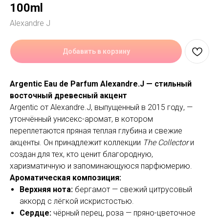
100ml
Alexandre J
Добавить в корзину
Argentic Eau de Parfum Alexandre.J — стильный
восточный древесный акцент
Argentic от Alexandre.J, выпущенный в 2015 году, —
утончённый унисекс-аромат, в котором
переплетаются пряная теплая глубина и свежие
акценты. Он принадлежит коллекции
The Collector
и
создан для тех, кто ценит благородную,
харизматичную и запоминающуюся парфюмерию.
Ароматическая композиция:
Верхняя нота:
бергамот — свежий цитрусовый
аккорд с лёгкой искристостью.
Сердце:
чёрный перец, роза — пряно-цветочное