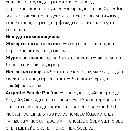
унисекс иіссу, онда пряный жылы тереңдік пен
сергітетін акценттер үйлесімді өріледі. Ол The Collector
коллекциясына жатады және асыл, харизматикалық
және есте қаларлық парфюмді бағалайтындар үшін
жасалған.
Иіссудың композициясы:
Жоғарғы нота:
бергамот — жеңіл жылтырлықпен
сергітетін цитрустық аккорд.
Жүрек ноталары:
қара бұрыш, раушан — иіске мінез
беретін пряный-гүлді рең.
Негізгі ноталар:
амбра, атлас кедрі, ақ мускус, ладан,
мускат жаңғағы, виргин кедрі — бай және тұрақты
шлейфтік аяқтау.
Argentic Eau de Parfum
— ерлерде де, әйелдерде де
бірдей үйлесімді ашылатын иіссу, образға тереңдік пен
элеганттық қосады. Алматыда Argentic Alexandre J
иіссуын сатып алғыңыз келсе немесе Қазақстанда
түпнұсқа унисекс парфюмін тапсырыс беру үшін бізде
оның шынайы екендігіне кепілдік беріледі.