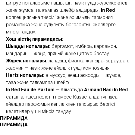
цитрус ноталарымен ашылып, нәзік гүлді жүрекке өтеді
және жұмсақ, талғампаз шлейф қалдырады.
In Red
коллекциясына тиесілі және әр қимылы гармония,
романтика және сұлулықты бағалайтын әйелдерге
мінсіз таңдау.
Хош иістің пирамидасы:
Шыққы ноталары:
бергамот, имбирь, кардамон,
мандарин — жаңа, пряный және цитрус бастау.
Жүрек ноталары:
ландыш, фиалка жапырағы, раушан,
жасмин — нәзік және әйелдік гүлді композиция.
Негіз ноталары:
ақ мускус, ағаш аккорды — жұмсақ,
таза және талғампаз шлейф.
In Red Eau de Parfum
— Алматыда
Armand Basi In Red
сатып алғысы келетін немесе Қазақстанда түпнұсқа
әйелдер парфюмын кепілдікпен тапсырыс бергісі
келетіндер үшін мінсіз таңдау.
ПИРАМИДА
ПИРАМИДА