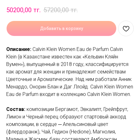
50200,00
тг.
57200,00
тг.
Добавить в корзину
Описание:
Calvin Klein Women Eau de Parfum Calvin
Klein (в Казахстане известен как «Кельвин Кляйн
Вумен»), выпущенный в 2018 году, классифицируется
как аромат для женщин и принадлежит семействам
Цветочные и Ароматические. Над ним работали Анник
Менардо, Онорин Блан и Даг Ллойд. Calvin Klein Women
Eau de Parfum входит в коллекцию Calvin Klein Women.
Состав:
композиции Бергамот, Эвкалипт, Грейпфрут,
Лимон и Черный перец образуют стартовый аккорд
композиции, в сердце ─ Апельсиновый цвет
(флердоранж), Чай, Гедион (Hedione), Магнолия,
Малина и Жасмин; базу составляют Амброксан,