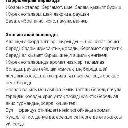
Парфюмерлік пирамида
Жоғарғы ноталар: бергамот, шие, бадам, қызғылт бұрыш
Жүрек ноталары: шай, лакрица, раушан
База: амбра, анис, ирис, пачули, ваниль
Хош иіс қалай ашылады
Алғашқы аккорд тәтті әрі шырынды — шие негізгі реңкті
береді, бадам жұмсақтық қосады, бергамот сергектік
береді, ал қызғылт бұрыш жеңіл ащылық енгізеді.
Жүрек ноталарында аромат нәзік әрі талғампаз
болады: раушан әйелдік жұмсақтық береді, шай
жеңілдік қосады, ал лакрица тәтті әрі сәл ащы ерекше
реңк береді.
Базада ваниль мен амбра жылы тәттілік береді, пачули
тереңдік қосады, ирис ұнтақ тәрізді нәзіктік береді, ал
анис гурмандық әсерді күшейтеді.
Бұл — француз стиліндегі нәзік әрі ойнақы аромат.
Күнделікті қолдануға да, ерекше сәттерге де өте жақсы
үйлеседі.