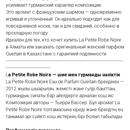
усиливает гурманский характер композиции.
Это аромат с французским шармом — одновременно
игривый и утончённый. Он идеально подходит как для
повседневной носки, так и для свиданий, особенно в
прохладную погоду.
Идеален для тех, кто хочет купить La Petite Robe Noire
в Алматы или заказать оригинальный женский парфюм
Guerlain в Казахстане с гарантией подлинности.
---------------------------------------------------------------------------------
-------------------------------
L
a Petite Robe Noire — шие мен гурмандық нәзіктік
La Petite Robe Noire Eau de Parfum Guerlain брендінен —
2012 жылы шығарылған, жемісті және гүлді бағыттағы,
гурмандық сипаты бар әйелдерге арналған хош иіс.
Композиция авторы — Тьерри Вассер. Бұл аромат La
Petite Robe Noire топтамасына кіреді және брендтің ең
танымал әрі сүйікті хош иістерінің бірі болып табылады.