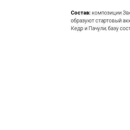
Состав:
композиции Зве
образуют стартовый акк
Кедр и Пачули; базу со