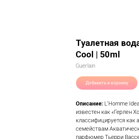
Туалетная вода
Cool | 50ml
Guerlain
Добавить в корзину
Описание:
L’Homme Ideal 
известен как «Герлен Х
классифицируется как 
семействам Акватическ
парфюмер Тьерри Вассер.