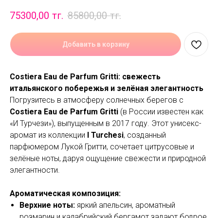
75300,00
тг.
85800,00
тг.
Добавить в корзину
Costiera Eau de Parfum Gritti: свежесть
итальянского побережья и зелёная элегантность
Погрузитесь в атмосферу солнечных берегов с
Costiera Eau de Parfum Gritti
(в России известен как
«И Турчези»), выпущенным в 2017 году. Этот унисекс-
аромат из коллекции
I Turchesi
, созданный
парфюмером Лукой Гритти, сочетает цитрусовые и
зелёные ноты, даруя ощущение свежести и природной
элегантности.
Ароматическая композиция:
Верхние ноты:
яркий апельсин, ароматный
розмарин и калабрийский бергамот задают бодрое